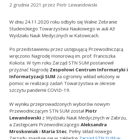
2 grudnia 2021
przez
Piotr Lewandowski
W dniu 24.11.2020 roku odbyło się Walne Zebranie
Studenckiego Towarzystwa Naukowego w auli A3
Wydziału Nauk Medycznych w Katowicach.
Po przedstawieniu przez ustępującą Przewodniczącą
wręczono Nagrodę Honorową im. prof. Franciszka
Kokota. W tym roku Zarząd STN SUM postanowił
przyznać Nagrodę
Zespołowi Centrum Informatyki i
Informatyzacji SUM
za ogromny wkład włożony w
pomoc w realizacji zadań Towarzystwa w okresie
szczytu pandemii COVID-19.
W wyniku przeprowadzonych wyborów nowym
Przewodniczącym STN SUM został
Piotr
Lewandowski
z Wydziału Nauk Medycznych w Zabrzu,
a Zastępcami Przewodniczącego
Aleksandra
Mroskowiak
i
Maria Stec
. Pełny skład nowego
Zarządu znajduje się w zakładce
Zarząd STN SUM w