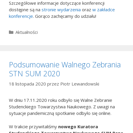
Szczegółowe informacje dotyczące konferencji
dostępne są na
stronie wydarzenia
oraz
w zakładce
konferencje
. Gorąco zachęcamy do udziału!
Kategorie
Aktualności
Podsumowanie Walnego Zebrania
STN SUM 2020
18 listopada 2020
przez
Piotr Lewandowski
W dniu 17.11.2020 roku odbyło się Walne Zebranie
Studenckiego Towarzystwa Naukowego. Z uwagi na
sytuacje pandemiczną spotkanie odbyło się online.
W trakcie przywitaliśmy
nowego Kuratora
Studenckiego Towarzystwa Naukowego SUM Pana