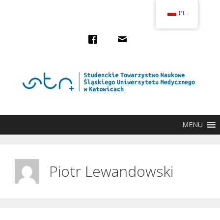
Przejdź
PL
do
treści
MENU
Piotr Lewandowski