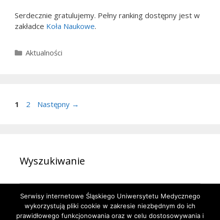
Serdecznie gratulujemy. Pełny ranking dostępny jest w
zakładce
Koła Naukowe
.
Kategorie
Aktualności
Strona
Strona
1
2
Następny
→
Wyszukiwanie
Szukaj:
Serwisy internetowe Śląskiego Uniwersytetu Medycznego
wykorzystują pliki cookie w zakresie niezbędnym do ich
prawidłowego funkcjonowania oraz w celu dostosowywania i