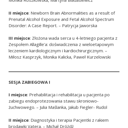
Monika Roszkowska, Martyna Biadasiewicz
II miejsce
: Newborn Brain Abnormalities as a result of
Prenatal Alcohol Exposure and Fetal Alcohol Spectrum
Disorder: A Case Report. – Patrycja Jaworska
III miejsce
: Złożona wada serca u 4-letniego pacjenta z
Zespołem Allagille’a: doświadczenia z wieloetapowym
leczeniem kardiologicznym i kardiochirurgicznym. –
Miłosz Kasprzyk, Monika Kalicka, Paweł Kurzelowski
SESJA ZABIEGOWA I
I miejsce
: Prehabilitacja i rehabilitacja u pacjenta po
zabiegu endoprotezowania stawu skroniowo-
żuchwowego. – Julia Maślanka, Jakub Fiegler- Rudol
II miejsce
: Diagnostyka i terapia Pacjentki z rakiem
brodawki Vatera. – Michał Dróżdż