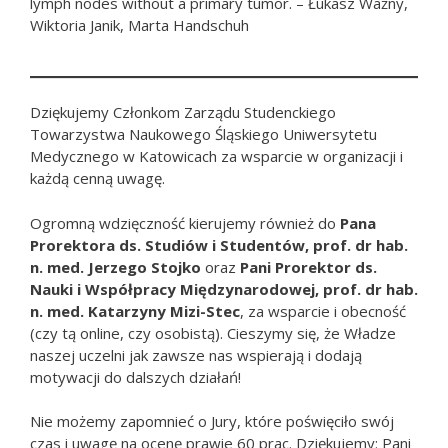
lymph nodes without a primary tumor. – Łukasz Ważny,
Wiktoria Janik, Marta Handschuh
Dziękujemy Członkom Zarządu Studenckiego
Towarzystwa Naukowego Śląskiego Uniwersytetu
Medycznego w Katowicach za wsparcie w organizacji i
każdą cenną uwagę.
Ogromną wdzięczność kierujemy również do
Pana
Prorektora ds. Studiów i Studentów,
prof. dr hab.
n. med. Jerzego Stojko
oraz
Pani Prorektor ds.
Nauki i Współpracy Międzynarodowej, prof. dr hab.
n. med. Katarzyny Mizi-Stec
, za wsparcie i obecność
(czy tą online, czy osobistą). Cieszymy się, że Władze
naszej uczelni jak zawsze nas wspierają i dodają
motywacji do dalszych działań!
Nie możemy zapomnieć o Jury, które poświęciło swój
czas i uwagę na ocenę prawie 60 prac. Dziękujemy: Pani