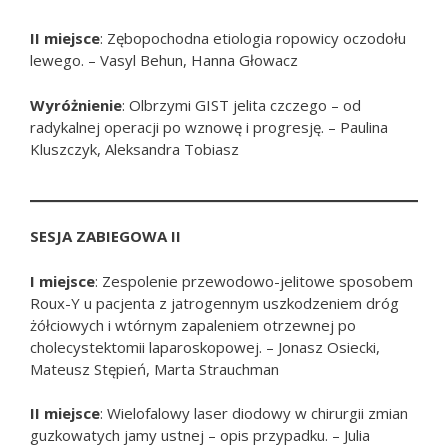
II miejsce
: Zębopochodna etiologia ropowicy oczodołu
lewego. – Vasyl Behun, Hanna Głowacz
Wyróżnienie
: Olbrzymi GIST jelita czczego – od
radykalnej operacji po wznowę i progresję. – Paulina
Kluszczyk, Aleksandra Tobiasz
SESJA ZABIEGOWA II
I miejsce
: Zespolenie przewodowo-jelitowe sposobem
Roux-Y u pacjenta z jatrogennym uszkodzeniem dróg
żółciowych i wtórnym zapaleniem otrzewnej po
cholecystektomii laparoskopowej. – Jonasz Osiecki,
Mateusz Stępień, Marta Strauchman
II miejsce
: Wielofalowy laser diodowy w chirurgii zmian
guzkowatych jamy ustnej – opis przypadku. – Julia