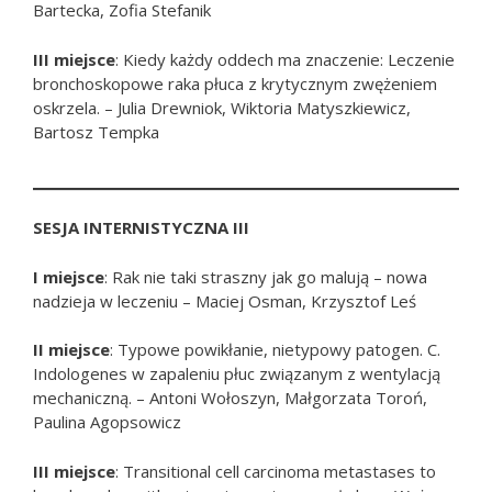
Bartecka, Zofia Stefanik
III miejsce
: Kiedy każdy oddech ma znaczenie: Leczenie
bronchoskopowe raka płuca z krytycznym zwężeniem
oskrzela. – Julia Drewniok, Wiktoria Matyszkiewicz,
Bartosz Tempka
SESJA INTERNISTYCZNA III
I miejsce
: Rak nie taki straszny jak go malują – nowa
nadzieja w leczeniu – Maciej Osman, Krzysztof Leś
II miejsce
: Typowe powikłanie, nietypowy patogen. C.
Indologenes w zapaleniu płuc związanym z wentylacją
mechaniczną. – Antoni Wołoszyn, Małgorzata Toroń,
Paulina Agopsowicz
III miejsce
: Transitional cell carcinoma metastases to