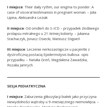
I miejsce
: Their daily rythm, our enigma to ponder. A
case of visceral leishmanisis in pregnant woman. – Julia
Lipina, Aleksandra Leziak
II miejsce
: Od omdleń do S-ICD – przypadek złośliwego
prolapsu mitralnego u 21-letniej kobiety. – Julianna
Stachaczyk, Jonasz Osiecki, Mateusz Stępień
III miejsce
: Leczenie nerkozastępcze u pacjentki z
dystroficzną postacią Epidermolysis bullosa- opis
przypadku. – Natalia Greń, Magdalena Zawadzka,
Rozalia Jamrych
SESJA PEDIATRYCZNA
I miejsce
: Zaburzenia glikozylacji białek jako przyczyna
niewydolności wątroby u 9-miesięcznego niemowlęcia. –