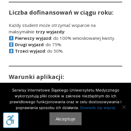
Liczba dofinansowań w ciągu roku:
Każdy student może otrzymać wsparcie na
maksymalnie
trzy wyjazdy
:
Pierwszy wyjazd
: do 100% wnioskowanej kwoty.
Drugi wyjazd
: do 75%.
Trzeci wyjazd
: do 50%.
Warunki aplikacji:
Kto może ubiegać się o dofinansowanie?
Serwisy internetowe Śląskiego Uniwersytetu Medycznego
Członkowie kół naukowych zrzeszonych w
wykorzystują pliki cookie w zakresie niezbędnym do ich
STN SUM, posiadający status studenta.
prawidłowego funkcjonowania oraz w celu dostosowywania i
poprawiania sposobu ich działania.
Dowiedz się więcej
Dodatkowe wymagania:
Dofinansowanie przysługuje wyłącznie w
Akceptuje
przypadku aktywnego uczestnictwa w
wydarzeniu – wymagana jest prezentacja