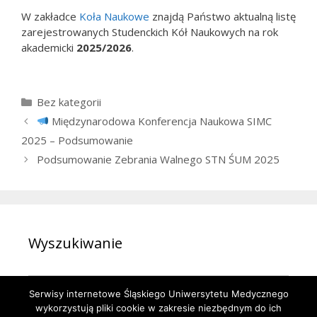
W zakładce
Koła Naukowe
znajdą Państwo aktualną listę
zarejestrowanych Studenckich Kół Naukowych na rok
akademicki
2025/2026
.
Kategorie
Bez kategorii
Międzynarodowa Konferencja Naukowa SIMC
2025 – Podsumowanie
Podsumowanie Zebrania Walnego STN ŚUM 2025
Wyszukiwanie
Szukaj:
Serwisy internetowe Śląskiego Uniwersytetu Medycznego
wykorzystują pliki cookie w zakresie niezbędnym do ich