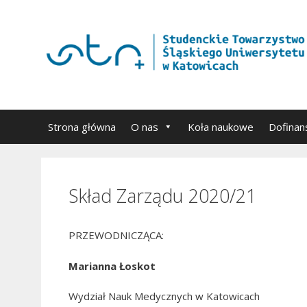
Przejdź
do
treści
Strona główna
O nas
Koła naukowe
Dofinan
Skład Zarządu 2020/21
PRZEWODNICZĄCA:
Marianna Łoskot
Wydział Nauk Medycznych w Katowicach