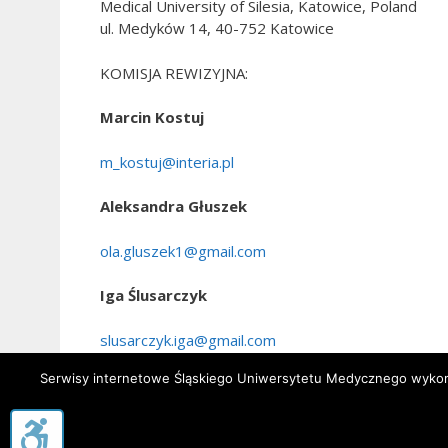
Medical University of Silesia, Katowice, Poland
ul. Medyków 14, 40-752 Katowice
KOMISJA REWIZYJNA:
Marcin Kostuj
m_kostuj@interia.pl
Aleksandra Głuszek
ola.gluszek1@gmail.com
Iga Ślusarczyk
slusarczyk.iga@gmail.com
Serwisy internetowe Śląskiego Uniwersytetu Medycznego wykorzy