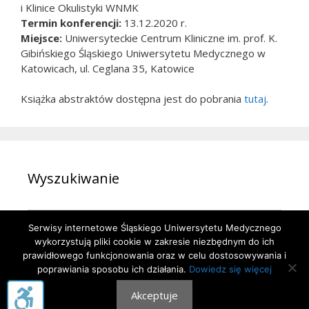
i Klinice Okulistyki WNMK
Termin konferencji:
13.12.2020 r.
Miejsce:
Uniwersyteckie Centrum Kliniczne im. prof. K.
Gibińskiego Śląskiego Uniwersytetu Medycznego w
Katowicach, ul. Ceglana 35, Katowice
Książka abstraktów dostępna jest do pobrania
tutaj
.
Wyszukiwanie
Szukaj:
Serwisy internetowe Śląskiego Uniwersytetu Medycznego
wykorzystują pliki cookie w zakresie niezbędnym do ich
prawidłowego funkcjonowania oraz w celu dostosowywania i
poprawiania sposobu ich działania.
Dowiedz się więcej
Akceptuje
© 2026 STN SUM
• Zbudowany z
GenerujPress