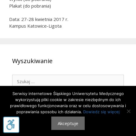
Plakat (do pobrania)
Data: 27-28 kwietnia 2017 r.
Kampus Katowice-Ligota
Wyszukiwanie
Szukaj:
Serwisy internetowe Śląskiego Uniwersytetu Medycznego
wykorzystują pliki cookie w zakresie niezbędnym do ich
prawidłowego funkcjonowania oraz w celu dostosowywania i
poprawiania sposobu ich działania.
Dowiedz się więcej
© 2026 STN SUM
• Zbudowany z
GenerujPress
Akceptuje