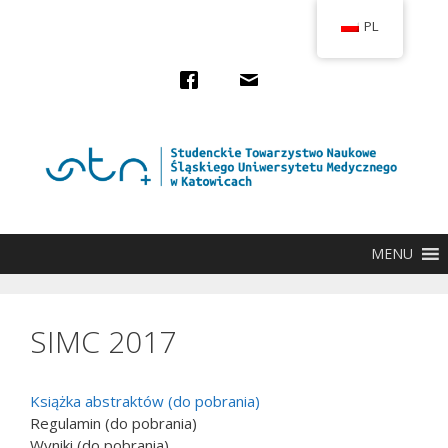
Przejdź
PL
do
treści
MENU
SIMC 2017
Książka abstraktów (do pobrania)
Regulamin (do pobrania)
Wyniki (do pobrania)