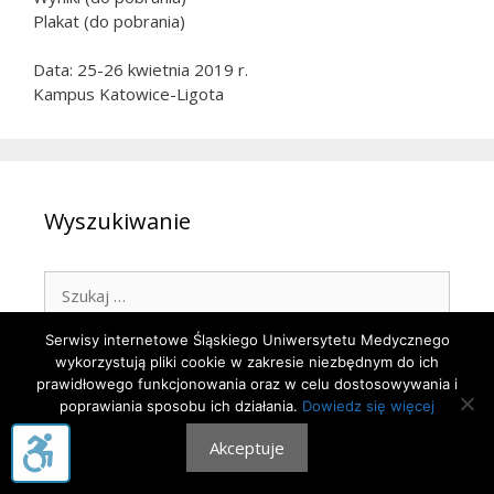
Plakat (do pobrania)
Data: 25-26 kwietnia 2019 r.
Kampus Katowice-Ligota
Wyszukiwanie
Szukaj:
Serwisy internetowe Śląskiego Uniwersytetu Medycznego
wykorzystują pliki cookie w zakresie niezbędnym do ich
prawidłowego funkcjonowania oraz w celu dostosowywania i
poprawiania sposobu ich działania.
Dowiedz się więcej
© 2026 STN SUM
• Zbudowany z
GenerujPress
Akceptuje