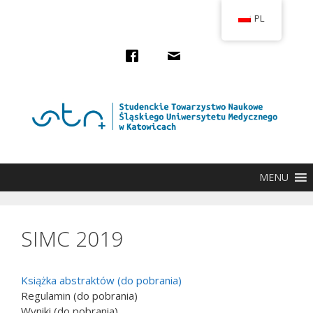
Przejdź
PL
do
treści
MENU
SIMC 2019
Książka abstraktów (do pobrania)
Regulamin (do pobrania)
Wyniki (do pobrania)