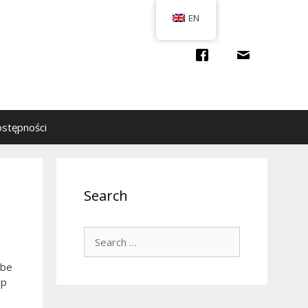
EN
ostępności
Search
Search
for:
 be
up