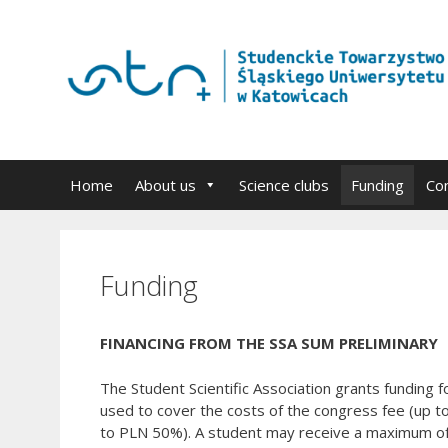
Przejdź
do
treści
Home
About us
Science clubs
Funding
Co
Funding
FINANCING FROM THE SSA SUM PRELIMINARY
The Student Scientific Association grants funding 
used to cover the costs of the congress fee (up t
to PLN 50%). A student may receive a maximum of 